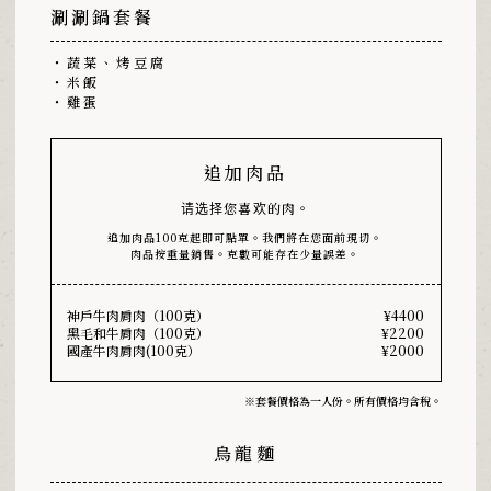
涮涮鍋套餐
・蔬菜、烤豆腐
・米飯
・雞蛋
追加肉品
请选择您喜欢的肉。
追加肉品100克起即可點單。我們將在您面前現切。
肉品按重量銷售。克數可能存在少量誤差。
神戶牛肉肩肉（100克）
¥4400
黑毛和牛肩肉（100克）
¥2200
國產牛肉肩肉(100克）
¥2000
※套餐價格為一人份。所有價格均含稅。
烏龍麵