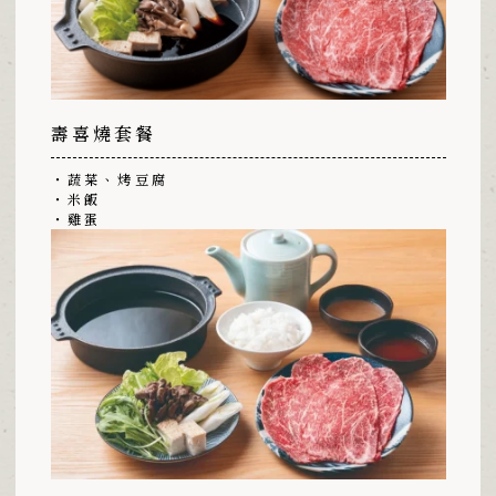
壽喜燒套餐
・蔬菜、烤豆腐
・米飯
・雞蛋