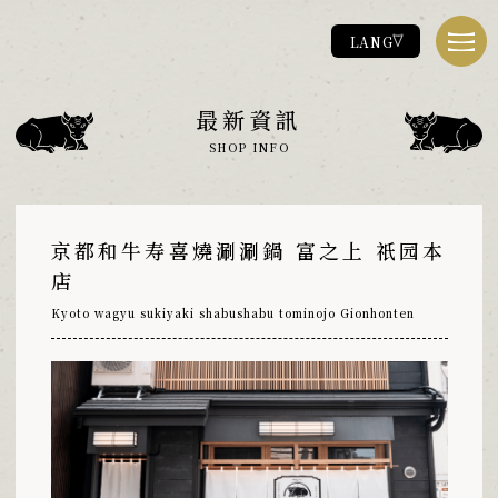
LANG
關於富之上
最新資訊
ABOUT
SHOP INFO
菜單
MENU
店舖資訊
SHOP
京都和牛寿喜燒涮涮鍋 富之上 祇园本
聯絡方式
店
CONTACT
最新資訊
Kyoto wagyu sukiyaki shabushabu tominojo Gionhonten
NEWS