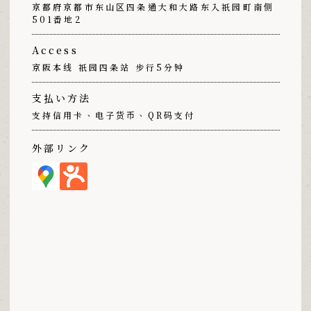
京都府京都市东山区四条通大和大路东入祇园町南侧
501番地2
Access
京阪本线 祇园四条站 步行5分钟
支払い方法
支持信用卡、电子货币、QR码支付
外部リンク