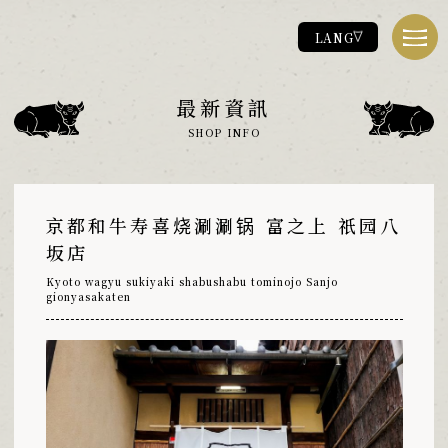
LANG
關於富之上
最新資訊
ABOUT
SHOP INFO
菜單
MENU
店舖資訊
SHOP
京都和牛寿喜烧涮涮锅 富之上 祇园八
聯絡方式
坂店
CONTACT
最新資訊
Kyoto wagyu sukiyaki shabushabu tominojo Sanjo
NEWS
gionyasakaten