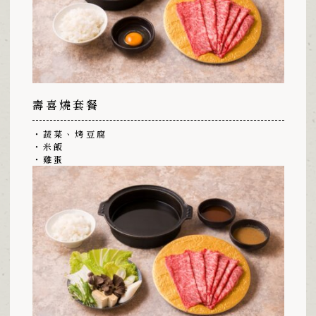
壽喜燒套餐
・蔬菜、烤豆腐
・米飯
・雞蛋