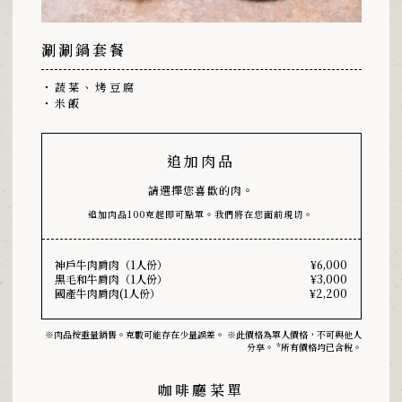
涮涮鍋套餐
・蔬菜、烤豆腐
・米飯
追加肉品
請選擇您喜歡的肉。
追加肉品100克起即可點單。我們將在您面前現切。
神戶牛肉肩肉（1人份）
¥6,000
黑毛和牛肩肉（1人份）
¥3,000
國產牛肉肩肉(1人份）
¥2,200
※肉品按重量銷售。克數可能存在少量誤差。 ※此價格為單人價格，不可與他人
分享。 *所有價格均已含稅。
咖啡廳菜單