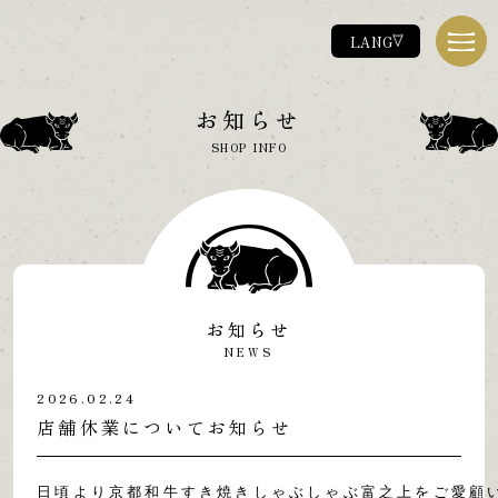
LANG
富之上とは
お知らせ
ABOUT
SHOP INFO
お品書き
MENU
店舗情報
SHOP
お問い合わせ
CONTACT
お知らせ
お知らせ
NEWS
NEWS
2026.02.24
店舗休業についてお知らせ
日頃より京都和牛すき焼きしゃぶしゃぶ富之上をご愛顧い